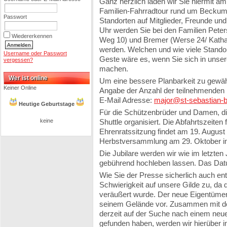
Ganz herzlich laden wir Sie hiermit a
Familien-Fahrradtour rund um Beckum e
Passwort
Standorten auf Mitglieder, Freunde un
Uhr werden Sie bei den Familien Peter
Wiedererkennen
Weg 10) und Bremer (Werse 24/ Katha
werden. Welchen und wie viele Standor
Username oder Passwort
Geste wäre es, wenn Sie sich in unser
vergessen?
machen.
Wer ist online
Um eine bessere Planbarkeit zu gewähr
Keiner Online
Angabe der Anzahl der teilnehmenden 
E-Mail Adresse:
major@st-sebastian-
Heutige Geburtstage
Für die Schützenbrüder und Damen, die
keine
Shuttle organisiert. Die Abfahrtszeiten 
Ehrenratssitzung findet am 19. August 
Herbstversammlung am 29. Oktober i
Die Jubilare werden wir wie im letzte
gebührend hochleben lassen. Das Datum
Wie Sie der Presse sicherlich auch e
Schwierigkeit auf unsere Gilde zu, da
veräußert wurde. Der neue Eigentümer
seinem Gelände vor. Zusammen mit de
derzeit auf der Suche nach einem neue
gefunden haben, werden wir hierüber i