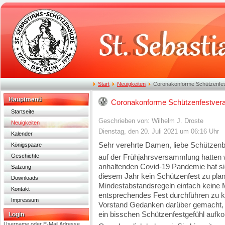
Start
Neuigkeiten
Coronakonforme Schützenfes
Hauptmenü
Coronakonforme Schützenfestvera
Startseite
Geschrieben von: Wilhelm J. Droste
Neuigkeiten
Dienstag, den 20. Juli 2021 um 06:16 Uhr
Kalender
Sehr verehrte Damen, liebe Schützenb
Königspaare
Geschichte
auf der Frühjahrsversammlung hatten 
anhaltenden Covid-19 Pandemie hat si
Satzung
diesem Jahr kein Schützenfest zu plan
Downloads
Mindestabstandsregeln einfach keine
Kontakt
entsprechendes Fest durchführen zu 
Impressum
Vorstand Gedanken darüber gemacht,
ein bisschen Schützenfestgefühl auf
Login
Username oder E-Mail Adresse