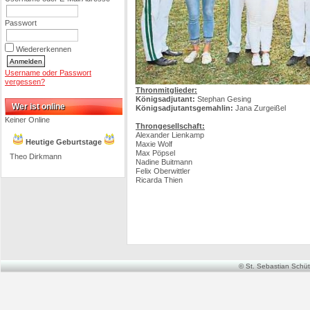
Passwort
Wiedererkennen
Username oder Passwort
vergessen?
Thronmitglieder:
Königsadjutant:
Stephan Gesing
Wer ist online
Königsadjutantsgemahlin:
Jana Zurgeißel
Keiner Online
Throngesellschaft:
Alexander Lienkamp
Heutige Geburtstage
Maxie Wolf
Max Pöpsel
Theo Dirkmann
Nadine Buitmann
Felix Oberwittler
Ricarda Thien
© St. Sebastian Schütz