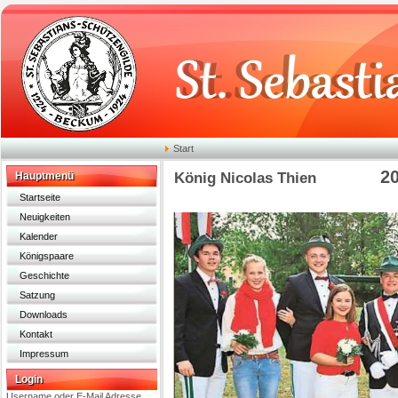
Start
2
Hauptmenü
König Nicolas Thien
Startseite
Neuigkeiten
Kalender
Königspaare
Geschichte
Satzung
Downloads
Kontakt
Impressum
Login
Username oder E-Mail Adresse