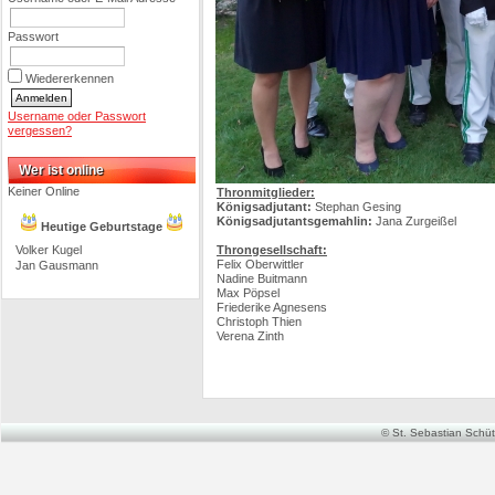
Passwort
Wiedererkennen
Username oder Passwort
vergessen?
Wer ist online
Keiner Online
Thronmitglieder:
Königsadjutant:
Stephan Gesing
Königsadjutantsgemahlin:
Jana Zurgeißel
Heutige Geburtstage
Volker Kugel
Throngesellschaft:
Felix Oberwittler
Jan Gausmann
Nadine Buitmann
Max Pöpsel
Friederike Agnesens
Christoph Thien
Verena Zinth
© St. Sebastian Schütz