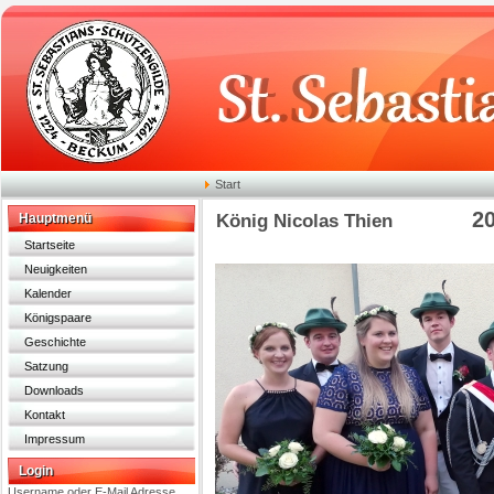
Start
2
Hauptmenü
König Nicolas Thien
Startseite
Neuigkeiten
Kalender
Königspaare
Geschichte
Satzung
Downloads
Kontakt
Impressum
Login
Username oder E-Mail Adresse