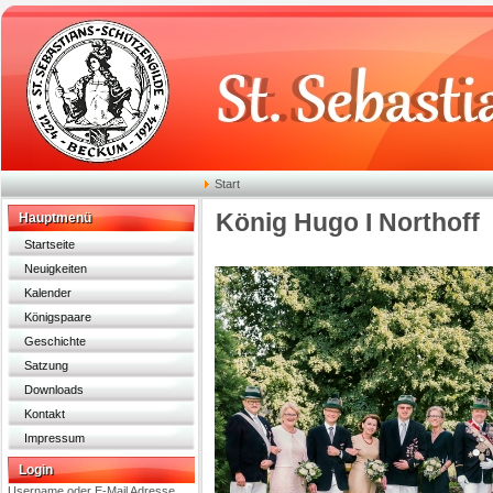
Start
König Hugo I Northoff
Hauptmenü
Startseite
Neuigkeiten
Kalender
Königspaare
Geschichte
Satzung
Downloads
Kontakt
Impressum
Login
Username oder E-Mail Adresse