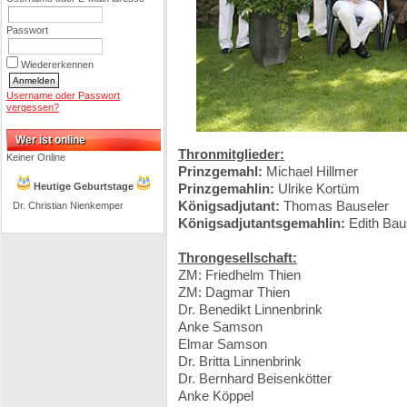
Passwort
Wiedererkennen
Username oder Passwort
vergessen?
Wer ist online
Thronmitglieder:
Keiner Online
Prinzgemahl:
Michael Hillmer
Heutige Geburtstage
Prinzgemahlin:
Ulrike Kortüm
Königsadjutant:
Thomas Bauseler
Dr. Christian Nienkemper
Königsadjutantsgemahlin:
Edith Bau
Throngesellschaft:
ZM: Friedhelm Thien
ZM: Dagmar Thien
Dr. Benedikt Linnenbrink
Anke Samson
Elmar Samson
Dr. Britta Linnenbrink
Dr. Bernhard Beisenkötter
Anke Köppel