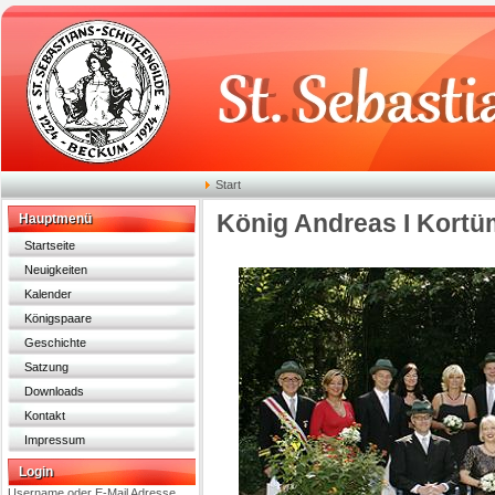
Start
König Andreas I Kortü
Hauptmenü
Startseite
Neuigkeiten
Kalender
Königspaare
Geschichte
Satzung
Downloads
Kontakt
Impressum
Login
Username oder E-Mail Adresse