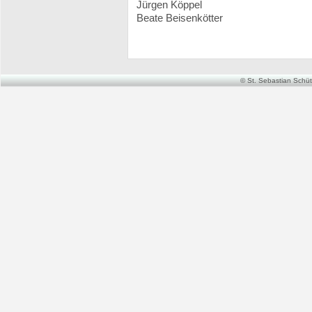
Jürgen Köppel
Beate Beisenkötter
© St. Sebastian Schütz