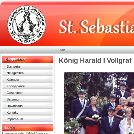
Start
König Harald I Vollgraf
Hauptmenü
Startseite
Neuigkeiten
Kalender
Königspaare
Geschichte
Satzung
Downloads
Kontakt
Impressum
Login
Username oder E-Mail Adresse