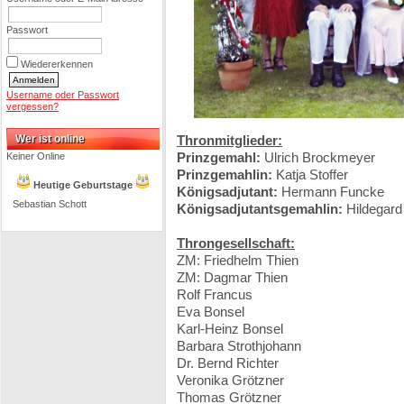
Passwort
Wiedererkennen
Username oder Passwort
vergessen?
Wer ist online
Thronmitglieder:
Prinzgemahl:
Ulrich Brockmeyer
Keiner Online
Prinzgemahlin:
Katja Stoffer
Heutige Geburtstage
Königsadjutant:
Hermann Funcke
Sebastian Schott
Königsadjutantsgemahlin:
Hildegard
Throngesellschaft:
ZM: Friedhelm Thien
ZM: Dagmar Thien
Rolf Francus
Eva Bonsel
Karl-Heinz Bonsel
Barbara Strothjohann
Dr. Bernd Richter
Veronika Grötzner
Thomas Grötzner