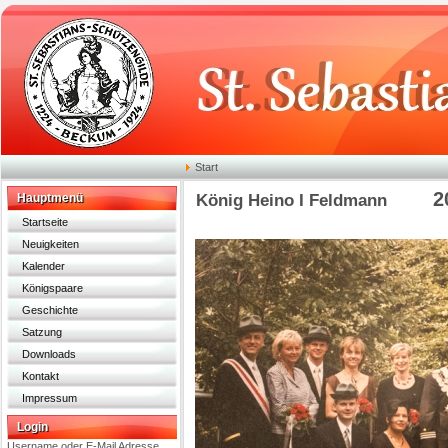
Start
2
Hauptmenü
König Heino I Feldmann
Startseite
Neuigkeiten
Kalender
Königspaare
Geschichte
Satzung
Downloads
Kontakt
Impressum
Login
Username oder E-Mail Adresse