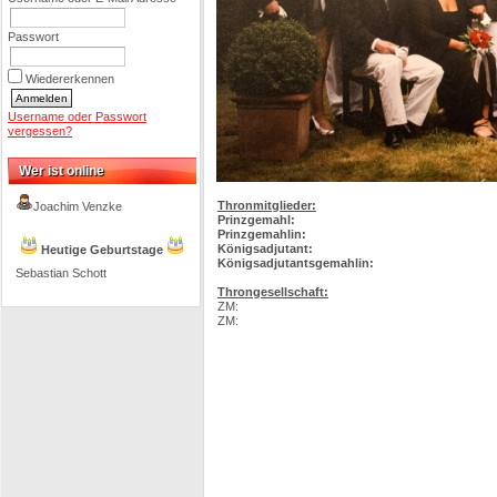
Passwort
Wiedererkennen
Username oder Passwort
vergessen?
Wer ist online
Thronmitglieder:
Joachim Venzke
Prinzgemahl:
Prinzgemahlin:
Königsadjutant:
Heutige Geburtstage
Königsadjutantsgemahlin:
Sebastian Schott
Throngesellschaft:
ZM:
ZM: