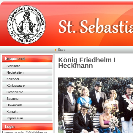
Start
König Friedhelm I
Hauptmenü
Heckmann
Startseite
Neuigkeiten
Kalender
Königspaare
Geschichte
Satzung
Downloads
Kontakt
Impressum
Login
Username oder E-Mail Adresse