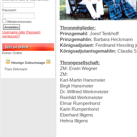
Passwort
Wiedererkennen
Thronmitglieder:
Username oder Passwort
Prinzgemahl:
Joesf Tenkhoff
vergessen?
Prinzgemahlin:
Barbara Heckmann
Königsadjutant:
Ferdinand Hessling jr
Wer ist online
Königsadjutantsgemahlin:
Claudia S
Keiner Online
Throngesellschaft:
Heutige Geburtstage
ZM: Erwin Wegner
Theo Dirkmann
ZM:
Karl-Martin Hansmeier
Birgit Hansmeier
Dr. Wilfried Werkmeister
Reinhild Werkmeister
Elmar Rumpenhorst
Karin Rumpenhorst
Eberhard Illigens
Helma Illigens