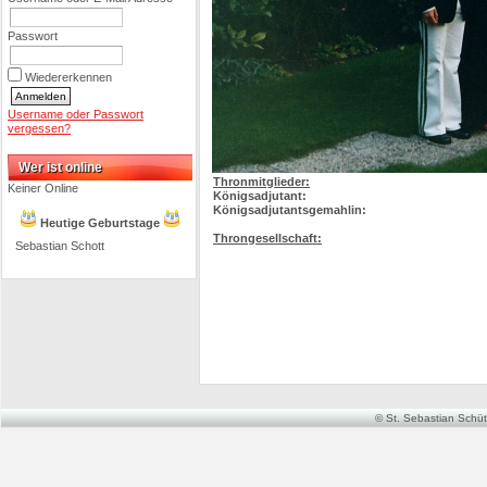
Passwort
Wiedererkennen
Username oder Passwort
vergessen?
Wer ist online
Thronmitglieder:
Keiner Online
Königsadjutant:
Königsadjutantsgemahlin:
Heutige Geburtstage
Throngesellschaft:
Sebastian Schott
© St. Sebastian Schütz