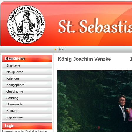
Start
Hauptmenü
König Joachim Venzke
Startseite
Neuigkeiten
Kalender
Königspaare
Geschichte
Satzung
Downloads
Kontakt
Impressum
Login
Username oder E-Mail Adresse