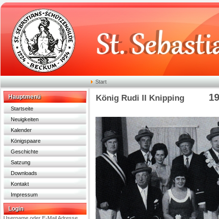
Start
1
Hauptmenü
König Rudi II Knipping
Startseite
Neuigkeiten
Kalender
Königspaare
Geschichte
Satzung
Downloads
Kontakt
Impressum
Login
Username oder E-Mail Adresse