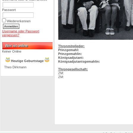
Passwort
Wiedererkennen
Username oder Passwort
vergessen?
Wer ist online
Thronmitglieder:
Prinzgemahl:
Keiner Online
Prinzgemahlin:
Königsadjutant:
Heutige Geburtstage
Königsadjutantsgemahlin:
Theo Dirkmann
Throngesellschaft:
ZM:
ZM: