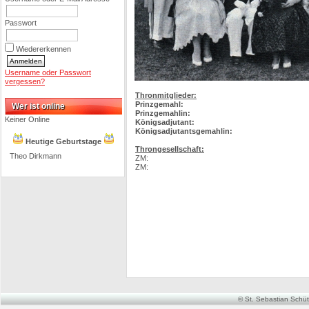
Passwort
Wiedererkennen
Username oder Passwort
vergessen?
Thronmitglieder:
Prinzgemahl:
Wer ist online
Prinzgemahlin:
Keiner Online
Königsadjutant:
Königsadjutantsgemahlin:
Heutige Geburtstage
Throngesellschaft:
Theo Dirkmann
ZM:
ZM:
© St. Sebastian Schütz