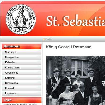
Start
Hauptmenü
König Georg I Rottmann
Startseite
Neuigkeiten
Kalender
Königspaare
Geschichte
Satzung
Downloads
Kontakt
Impressum
Login
Username oder E-Mail Adresse