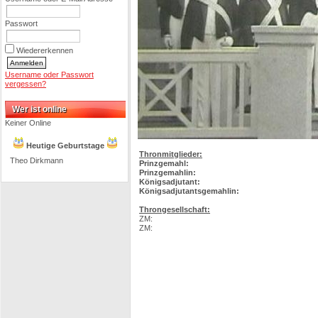
Passwort
Wiedererkennen
Username oder Passwort
vergessen?
Wer ist online
Keiner Online
Heutige Geburtstage
Thronmitglieder:
Theo Dirkmann
Prinzgemahl:
Prinzgemahlin:
Königsadjutant:
Königsadjutantsgemahlin:
Throngesellschaft:
ZM:
ZM: