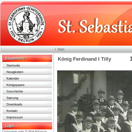
Start
Hauptmenü
König Ferdinand I Tilly
Startseite
Neuigkeiten
Kalender
Königspaare
Geschichte
Satzung
Downloads
Kontakt
Impressum
Login
Username oder E-Mail Adresse