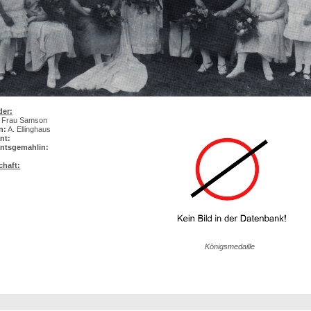
der:
Frau Samson
n:
A. Ellinghaus
nt:
ntsgemahlin:
chaft:
Königsmedaille