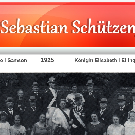
1925
eo I Samson
Königin Elisabeth I Ellin