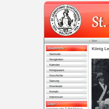
Start
Hauptmenü
König L
Startseite
Neuigkeiten
Kalender
Königspaare
Geschichte
Satzung
Downloads
Kontakt
Impressum
Login
Username oder E-Mail Adresse