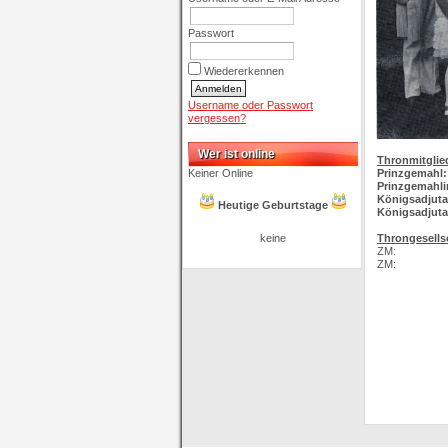
Passwort
Wiedererkennen
Username oder Passwort
vergessen?
Wer ist online
Thronmitglie
Keiner Online
Prinzgemahl:
Prinzgemahli
Königsadjuta
Heutige Geburtstage
Königsadjuta
keine
Throngesells
ZM:
ZM: