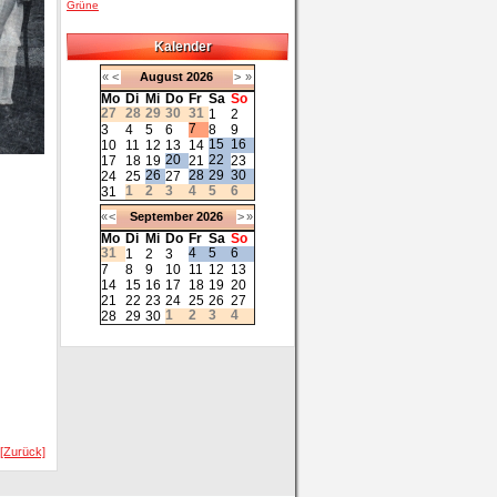
Grüne
Kalender
«
<
August
2026
>
»
Mo
Di
Mi
Do
Fr
Sa
So
27
28
29
30
31
1
2
7
3
4
5
6
8
9
15
16
10
11
12
13
14
20
22
17
18
19
21
23
26
28
29
30
24
25
27
1
2
3
4
5
6
31
«
<
September
2026
>
»
Mo
Di
Mi
Do
Fr
Sa
So
31
4
5
6
1
2
3
7
8
9
10
11
12
13
14
15
16
17
18
19
20
21
22
23
24
25
26
27
1
2
3
4
28
29
30
[Zurück]