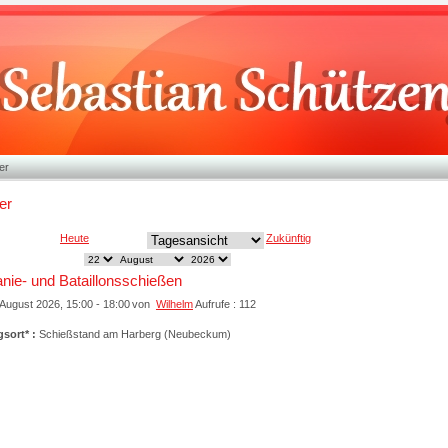
er
er
Heute
Zukünftig
ie- und Bataillonsschießen
August 2026, 15:00 - 18:00
von
Wilhelm
Aufrufe : 112
gsort* :
Schießstand am Harberg (Neubeckum)