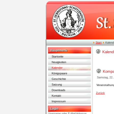
Start
Kalend
Hauptmenü
Kalend
Startseite
Neuigkeiten
Kalender
Kompan
Königspaare
Samstag, 22. 
Geschichte
Satzung
Veranstaltun
Downloads
Zurück
Kontakt
Impressum
Login
Username oder E-Mail Adresse