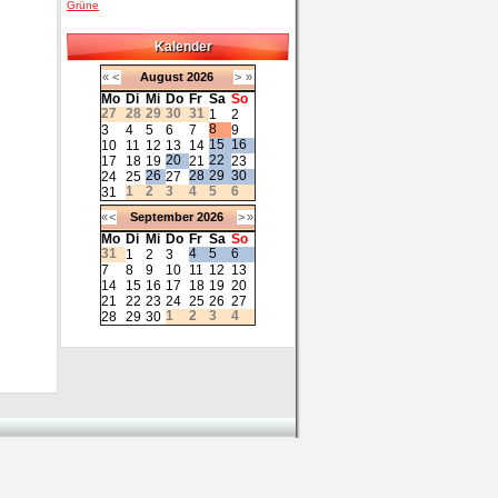
Grüne
Kalender
«
<
August
2026
>
»
Mo
Di
Mi
Do
Fr
Sa
So
27
28
29
30
31
1
2
8
3
4
5
6
7
9
15
16
10
11
12
13
14
20
22
17
18
19
21
23
26
28
29
30
24
25
27
1
2
3
4
5
6
31
«
<
September
2026
>
»
Mo
Di
Mi
Do
Fr
Sa
So
31
4
5
6
1
2
3
7
8
9
10
11
12
13
14
15
16
17
18
19
20
21
22
23
24
25
26
27
1
2
3
4
28
29
30