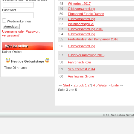
48
Winterfest 2017
49
Gildeversammlung
Passwort
50
Filmabend für die Damen
51
Gildeversammlung
Wiedererkennen
52
Weihnachtsgrüße
53
Gildeversammlung 2016
Username oder Passwort
54
Gildeversammlung
vergessen?
55
Frühjahrsfest der Kompanien 2016
Wer ist online
56
Gildeversammlung
Keiner Online
57
Gilderversammlung 2015
Heutige Geburtstage
58
Fahrt nach Köln
Theo Dirkmann
59
Schützenfest 2014
60
Ausflug ins Grüne
<<
Start
<
Zurück
1
2
3
4
5
Weiter
>
Ende
>>
Seite 3 von 5
© St. Sebastian Schütz