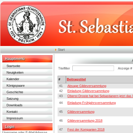
Start
Hauptmenü
Startseite
Titelfilter
Anzeige #
Neuigkeiten
Kalender
#
Beitragstitel
Königspaare
41
Absage Gildeversammlung
42
Einladung Gildeversammlung
Geschichte
43
Oberst Droste hat bei Sebastianern jetzt d
Satzung
44
Einladung Frühjahrsversammlung
Downloads
Kontakt
45
Gildeversammlung
Impressum
46
Gildeversammlung 2018
Login
47
Fest der Kompanien 2018
Username oder E-Mail Adresse