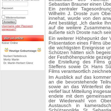
Sebastian Brauner einen Über
Ein zentraler Tagesordnu
Passwort
Wilhelm J. Droste zum Ober
innehat, wurde von den anw
Wiedererkennen
Amt bestätigt. „Ich danke Ih
Username oder Passwort
auf die weitere Zusammenar
vergessen?
äußerte sich Droste nach sei
Ein weiterer Höhepunkt der 
Wer ist online
Präsentation eines Films üb
Keiner Online
die wichtigsten Ereignisse 
Heutige Geburtstage
Schützen hätten sich begeist
Norbert Nettebrock
der Festhöhenpunkte gezeigt
Moritz Martin
die Erstellung des Films 
Dr. Martin-Herbert Glenz
Steffens sowie Dr. Hans Süt
Films verantwortlich zeichnet
Im Ausblick auf das kommend
an die bevorstehende Teiln
sowie an das Winterfest d
verlief laut Mitteilung insg
endete mit dem gemeinsamen
der Wiederwahl von Obe
Austausch in kameradsch
Schützengilde St. Sebasti