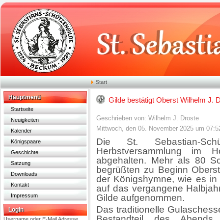
Start
Hauptmenü
Gilde bestätigt Oberst Wilhelm J. 
Startseite
Geschrieben von: Wilhelm J. Droste
Neuigkeiten
Mittwoch, den 05. November 2025 um 07:5
Kalender
Die St. Sebastian-Schü
Königspaare
Herbstversammlung im Ho
Geschichte
abgehalten. Mehr als 80 Sc
Satzung
begrüßten zu Beginn Oberst 
Downloads
der Königshymne, wie es in e
Kontakt
auf das vergangene Halbjahr
Impressum
Gilde aufgenommen.
Das traditionelle Gulaschess
Login
Bestandteil des Abends
Username oder E-Mail Adresse