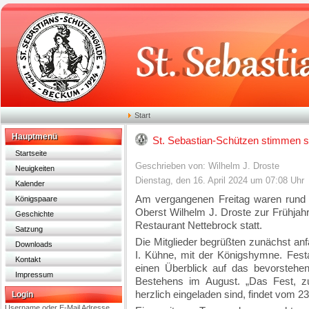
Start
Hauptmenü
St. Sebastian-Schützen stimmen sic
Startseite
Geschrieben von: Wilhelm J. Droste
Neuigkeiten
Dienstag, den 16. April 2024 um 07:08 Uhr
Kalender
Am vergangenen Freitag waren rund 
Königspaare
Oberst Wilhelm J. Droste zur Frühjah
Geschichte
Restaurant Nettebrock statt.
Satzung
Die Mitglieder begrüßten zunächst anfa
Downloads
I. Kühne, mit der Königshymne. Festa
Kontakt
einen Überblick auf das bevorstehen
Impressum
Bestehens im August. „Das Fest, 
herzlich eingeladen sind, findet vom 23.
Login
Username oder E-Mail Adresse