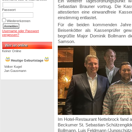
Ein weiterer Tagesordnungspunkt w
Sebastian Brauner vortrug. Die Ka
Passwort
attestierten eine einwandfreie Kas
einstimmig entlastet.
Wiedererkennen
Für die beiden kommenden Jahre
Beisenkötter als Kassenprüfer gew
Username oder Passwort
vergessen?
begrüßte Major Dominik Bollmann d
Samson.
Wer ist online
Keiner Online
Heutige Geburtstage
Volker Kugel
Jan Gausmann
Im Hotel-Restaurant Nettebrock fand 
Beckumer St. Sebastian-Schützengilde s
Bollmann, Luis Feldmann (Jungschütze